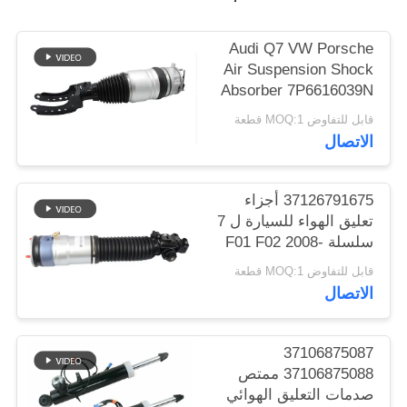
خريطة
الموقع
Audi Q7 VW Porsche
Air Suspension Shock
Absorber 7P6616039N
PRIVACY
7P6616040N
قابل للتفاوض MOQ:1 قطعة
POLICY
الاتصال
37126791675 أجزاء
تعليق الهواء للسيارة ل 7
سلسلة F01 F02 2008-
2015 الخلفي الهواء
قابل للتفاوض MOQ:1 قطعة
الربيع امتصاص الصدمات
الاتصال
37106875087
37106875088 ممتص
صدمات التعليق الهوائي