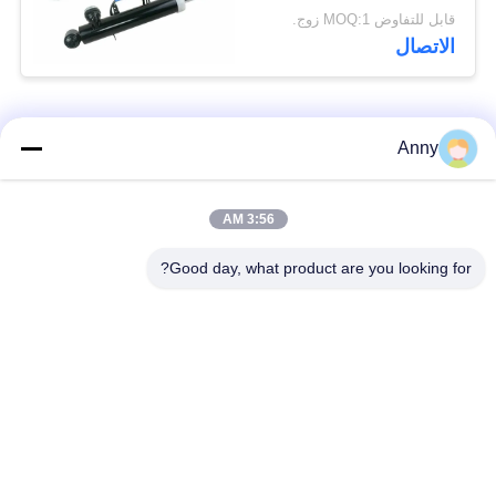
لسيارات BMW X5 X6
قابل للتفاوض MOQ:1 زوج.
X5M X6M F15 F16 F85
الاتصال
F86 زوج خلفي
فئات شعبية
جميع
Anny
مرسيدس بنز الهواء
3:56 AM
أجزاء تعليق بي ام دبليو
تعليق أجزاء
Good day, what product are you looking for?
أجزاء تعليق أودي
الهواء صدمة تعليق
الهواء
امتصاص
قطع غيار لاند روفر
الينابيع السيارات
تعليق الهواء
السيارات
طقم إصلاح تعليق
ضاغط الهواء كيت