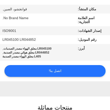
جولة
مكان المنشأ:
قوانغتشو، الصين.
في
اسم العلامة
No Brand Name.
المعمل
التجارية:
إصدار الشهادات:
ISO9001
مراقبة
رقم الموديل:
LR045100 LR044852
الجودة
أبرز:
,
LR045100 معلق الهواء مصدر الصدمات
,
LR044852 معلق هوائي مصدر الصدمة
L405 معلق الهواء مصدر الصدمة
اتصل
بنا
اتصل بنا!
أخبار
حالات
منتجات مماثلة