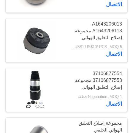
مراقبة
الاتصال
الجودة
A1643206013
119
A1643206113 مجموعة
اتصل
أجزاء تعليق أودي
إصلاح التعليق الهوائي
بنا
US$1-US$10/ PCS. MOQ:5 قطع.
الهواء
الاتصال
أخبار
37106877554
حالات
37106877553 مجموعة
إصلاح التعليق الهوائي
1270
Negotiation. MOQ:1 قطعة
BLOG
الهواء صدمة تعليق
الاتصال
امتصاص
خريطة
مجموعة إصلاح التعليق
الموقع
الهوائي الخلفي