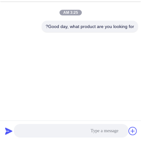
جولة
3:25 AM
في
المعمل
Good day, what product are you looking for?
مراقبة
الجودة
اتصل
بنا
أخبار
2 قطع أودي a8 d4 4 h 2010-2016 الجبهة الهواء تعليق الدعامات
الدعامات امتصاص الصدمات المثبط 4G0616039N 4G0616039T
4H0616039H
أجزاء تعليق أودي الهواء
2023-04-27
449 الرؤى
حالات