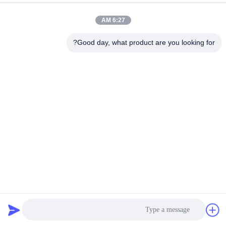
جولة
6:27 AM
في
المعمل
Good day, what product are you looking for?
مراقبة
الجودة
اتصل
بنا
أخبار
8V0513021F 8V0513021G خلفي العلق الأيسر واليمنى مؤديات
الصدمة مع التحكم المغناطيسي في القيادة لـ 15-23 أودي TT A3
S3 RS3
الهواء صدمة تعليق امتصاص
2026-04-22
11 الرؤى
حالات