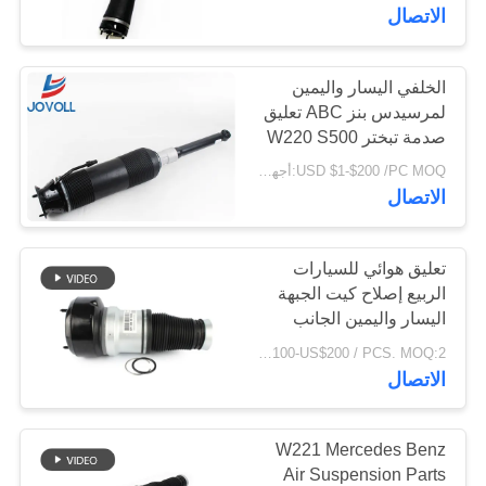
13/164 320 58 13
مراقبة
الاتصال
الجودة
الخلفي اليسار واليمين
لمرسيدس بنز ABC تعليق
اتصل
صدمة تبختر W220 S500
بنا
S55 S600 A2203209113
USD $1-$200 /PC MOQ:أجهزة الكمبيوتر 1
A2203209213
الاتصال
أخبار
تعليق هوائي للسيارات
حالات
الربيع إصلاح كيت الجبهة
اليسار واليمين الجانب
لمرسيدس بنز W221
US$100-US$200 / PCS. MOQ:2 جهاز كمبيوتر شخصى.
BLOG
A2213204913
الاتصال
خريطة
W221 Mercedes Benz
الموقع
Air Suspension Parts