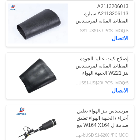
A2113206013
A2113206113 سيارة
المطاط المثانة لمرسيدس
بنز W211 W219 الجبهة
US$1-US$15 / PCS. MOQ:5 قطع
الهواء تعليق إصلاح
الاتصال
امتصاص الصدمات.
إصلاح كيت عالية الجودة
المطاط المثانة لمرسيدس
بنز W221 الجبهة الهواء
تعليق صدمة.
US$1-US$20/ PCS. MOQ:5 قطع
A2213204913
الاتصال
مرسيدس بنز الهواء تعليق
أجزاء / الجبهة الهواء تعليق
صدمة ل W164 X164 مع
ADS A1643206013
USD $1-$200 /PC MOQ:أجهزة الكمبيوتر 1