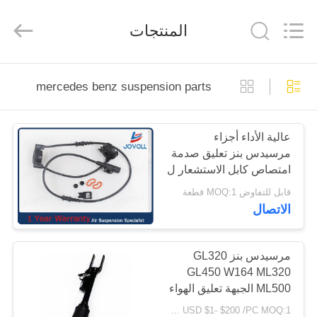
Guangzhou
Jovoll
Auto
المنتجات
Parts
Technology
Co.,
Ltd..
All
مسكن
Rights
Reserved.
mercedes benz suspension parts
منتجات
عالية الأداء أجزاء
مرسيدس بنز تعليق صدمة
معلومات
امتصاص كابل الاستشعار ل
عنا
W164 الجبهة.
قابل للتفاوض MOQ:1 قطعة
الاتصال
جولة
في
مرسيدس بنز GL320
GL450 W164 ML320
المعمل
ML500 الجبهة تعليق الهواء
صدمة تبختر 164 320 60
USD $1- $200 /PC MOQ:1 جهاز الكمبيوتر