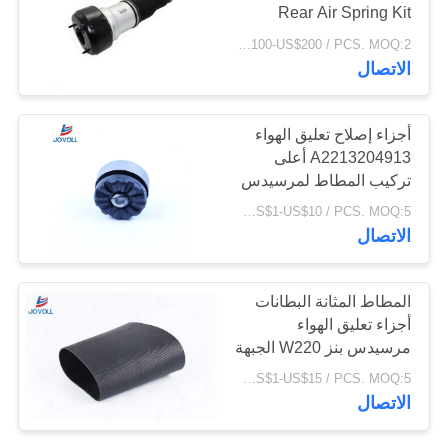
Rear Air Spring Kit
A2213205513
PRIVACY
US$100-US$200 / PCS. MOQ:2 جهاز كمبيوتر شخصى.
A2213205613
الاتصال
POLICY
أجزاء إصلاح تعليق الهواء
A2213204913 أعلى
تركيب المطاط لمرسيدس
بنز W221 امتصاص
US$1-US$10 / PCS. MOQ:5 قطع
الصدمات الأمامية والخلفية.
الاتصال
المطاط المثانة البطانات
أجزاء تعليق الهواء
مرسيدس بنز W220 الجبهة
الهواء تعليق امتصاص
US$1-US$15 / PCS. MOQ:5 قطع
الصدمات A2203202438
الاتصال