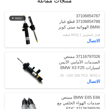
منتجات مماثلة
خريطة
الموقع
37106854787
37106854788 قطع غيار
BMW الهوائية ميني كوبر
PRIVACY
F55 F56 F57 ممتص
قابل للتفاوض MOQ:1 قطعة
POLICY
الصدمات الأمامي الأيسر
الاتصال
الأيمن
37116797026 ممتص
الصدمات الأمامي الأيمن
لسيارات BMW X3 F25
XDrive28i 11-17 X4
USD 100 - USD 200/ PCS. MOQ:1 قطعة
F26 XDrive28i مع
الاتصال
التحكم في التخميد
المغناطيسي.
BMW E65 E66 ممتص
صدمات الهواء الخلفي مع
EDC 37126785535