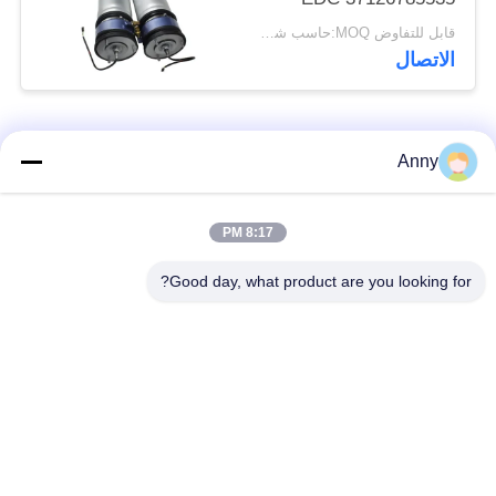
37106778798
قابل للتفاوض MOQ:حاسب شخصي 1
الاتصال
فئات شعبية
جميع
Anny
مرسيدس بنز الهواء
8:17 PM
أجزاء تعليق بي ام دبليو
تعليق أجزاء
Good day, what product are you looking for?
أجزاء تعليق أودي
الهواء صدمة تعليق
الهواء
امتصاص
قطع غيار لاند روفر
الينابيع السيارات
تعليق الهواء
السيارات