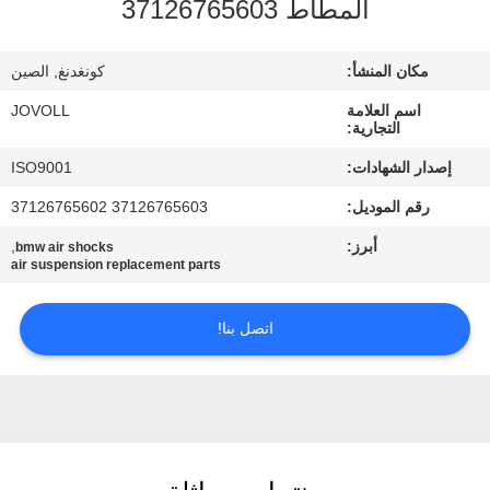
المطاط 37126765603
جولة
في
مكان المنشأ:
كونغدنغ, الصين
المعمل
اسم العلامة
JOVOLL
التجارية:
مراقبة
إصدار الشهادات:
ISO9001
الجودة
رقم الموديل:
37126765603 37126765602
أبرز:
,
bmw air shocks
اتصل
air suspension replacement parts
بنا
اتصل بنا!
أخبار
حالات