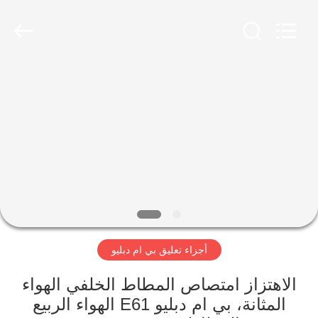
Guangzhou
Jovoll
Auto
Parts
Technology
Co.,
Ltd..
All
مسكن
Rights
Reserved.
منتجات
عرض
الواقع
الافتراضي
أجزاء تعليق بي ام دبليو
معلومات
عنا
الاهتزاز امتصاص المطاط الخلفي الهواء
المثانة، بي ام دبليو E61 الهواء الربيع