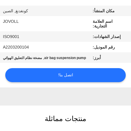
جولة
مكان المنشأ:
كونغدنغ, الصين
في
اسم العلامة
JOVOLL
المعمل
التجارية:
إصدار الشهادات:
ISO9001
مراقبة
رقم الموديل:
A2203200104
الجودة
أبرز:
,
air bag suspension pump
مضخة نظام التعليق الهوائي
اتصل
اتصل بنا!
بنا
أخبار
حالات
منتجات مماثلة