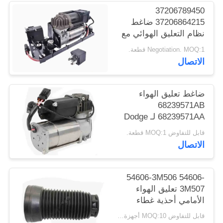
خريطة
37206789450
37206864215 ضاغط
الموقع
نظام التعليق الهوائي مع
كتيفة وصمام بلوك
Negotiation. MOQ:1 قطعة.
PRIVACY
لسيارات BMW 5' 7' F11
الاتصال
F01 F02 F04 F07 GT
POLICY
ضاغط تعليق الهواء
68239571AB
68239571AA لـ Dodge
Ram 2500 Ram 3500
قابل للتفاوض MOQ:1 قطعة.
2014-2021
الاتصال
54606-3M506 54606-
3M507 تعليق الهواء
الأمامي أحذية غطاء
الغبار للصدمة لـ Hyundai
قابل للتفاوض MOQ:10 أجهزة كمبيوتر.