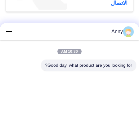
Equus / Genesis 2011-
الاتصال
2016.
فئات شعبية
جميع
Anny
مرسيدس بنز الهواء
10:30 AM
أجزاء تعليق بي ام دبليو
تعليق أجزاء
Good day, what product are you looking for?
أجزاء تعليق أودي
الهواء صدمة تعليق
الهواء
امتصاص
قطع غيار لاند روفر
الينابيع السيارات
تعليق الهواء
السيارات
طقم إصلاح تعليق
ضاغط الهواء كيت
الهواء
إصلاح