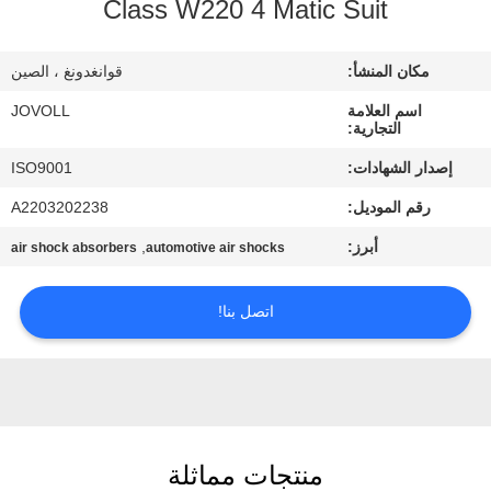
Class W220 4 Matic Suit
جولة
في
مكان المنشأ:
قوانغدونغ ، الصين
المعمل
اسم العلامة
JOVOLL
التجارية:
مراقبة
إصدار الشهادات:
ISO9001
الجودة
رقم الموديل:
A2203202238
أبرز:
,
air shock absorbers
automotive air shocks
اتصل
بنا
اتصل بنا!
أخبار
حالات
منتجات مماثلة