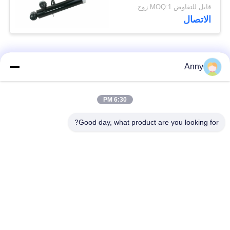
لسيارات BMW X5 X6
قابل للتفاوض MOQ:1 زوج.
X5M X6M F15 F16 F85
الاتصال
F86 زوج خلفي
فئات شعبية
جميع
Anny
مرسيدس بنز الهواء
6:30 PM
أجزاء تعليق بي ام دبليو
تعليق أجزاء
Good day, what product are you looking for?
أجزاء تعليق أودي
الهواء صدمة تعليق
الهواء
امتصاص
قطع غيار لاند روفر
الينابيع السيارات
تعليق الهواء
السيارات
طقم إصلاح تعليق
ضاغط الهواء كيت