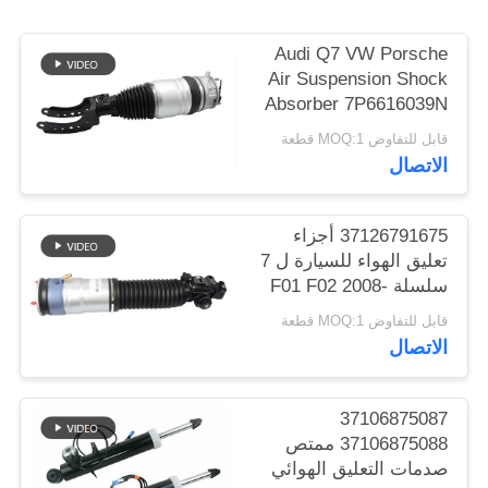
خريطة
Audi Q7 VW Porsche
الموقع
Air Suspension Shock
Absorber 7P6616039N
PRIVACY
7P6616040N
قابل للتفاوض MOQ:1 قطعة
POLICY
الاتصال
37126791675 أجزاء
تعليق الهواء للسيارة ل 7
سلسلة F01 F02 2008-
2015 الخلفي الهواء
قابل للتفاوض MOQ:1 قطعة
الربيع امتصاص الصدمات
الاتصال
37106875087
37106875088 ممتص
صدمات التعليق الهوائي