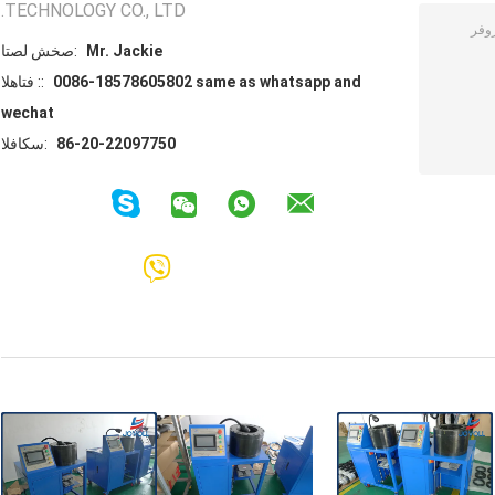
TECHNOLOGY CO., LTD.
Mr. Jackie
اتصل شخص:
0086-18578605802 same as whatsapp and
الهاتف ::
wechat
86-20-22097750
الفاكس: