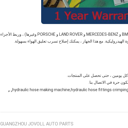
آلة العقص هذه مصممة خصيصًا لإصلاح تعليق الهواء (AUDI و BMW و MERCEDES-BENZ و LAND ROVER و PORSCHE وغيرها) ، وربط الأجزاء
ة الهيدروليكية. مع هذا الجهاز ، يمكنك إصلاح تسرب تعليق الهواء بسهولة.
,
,
,
hydraulic hose making machine,hydraulic hose fittings crimpin
GUANGZHOU JOVOLL AUTO PARTS