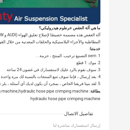
ما هي
آلة العقص خرطوم هيدروليكي؟
المطاطية والأجزاء البلاستيكية والحلقات المعدنية من خلال القو
خدمتنا:
1. oem التصنيع ترحيب: المنتج ، حزمة ...
2. موك: 1 قطع
3. سوف نقوم بالرد عليك لاستفسارك في غضون 24 ساعة.
4. بعد إرسال ، فإننا سوف تتبع المنتجات بالنسبة لك مرة واحدة كل يومين ، حتى تحصل على المنتجات.
5. لقد بنينا فريقنا الخاص ، بمجرد أن يكون لديك أي أسئلة ، بلز تكون حرة في الاتصال بنا.
بطاقة:
g machine,hydraulic hose pipe crimping machine
hydraulic hose pipe crimping machine
تفاصيل الاتصال
إرسال استفسارك مباشرة لنا