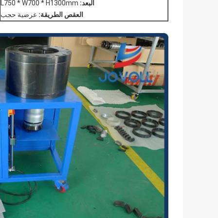
البعد:
L750 * W700 * H1300mm
العقص الطريقة:
عرضية حجب