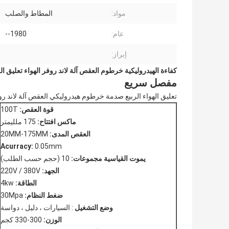
مواد:
المطاط والصلب
عام:
1980--
إبراز:
كفاءة الهيدروليكية خرطوم العقص آلة لاند روفر الهواء تعليق الر
مفصل سريع
تعليق الهواء الربيع صدمة خرطوم هيدروليكي العقص آلة لاند ر
قوة العقص:
100T
ماكس افتتاح:
175 ملليمتر
العقص المدى:
20MM-175MM
Acurracy:
0.05mm
يموت القياسية مجموعات:
10 (حجم حسب الطلب)
الجهد:
220V / 380V
الطاقة:
4kw
ضغط النظام:
30Mpa
وضع التشغيل
: السيارات ، دليل ، دواسة
الوزن:
300-330 كجم