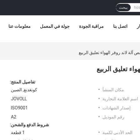
يبحث
ر
اتصل بنا
مراقبة الجودة
جولة في المعمل
معلومات عنا
ص آلة لاند روفر الهواء تعليق الربيع
واء تعليق الربيع
تفاصيل المنتج:
مكان المنشأ:
كونغدنغ, الصين
اسم العلامة التجارية:
JOVOLL
إصدار الشهادات:
ISO9001
رقم الموديل:
A2
شروط الدفع والشحن:
الحد الأدنى لكمية:
1 قطعة