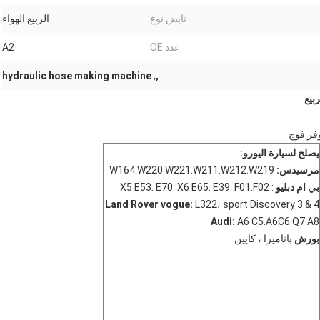
نابض نوع:
الربيع الهواء
عدد OE:
A2
hydraulic hose making machine
,
,
بيع
وفر فوج
يصلح لسيارة اليورو:
مرسيدس:
W164.W220.W221.W211.W212.W219
بي ام دبليو
: X5 E53. E70. X6 E65. E39. F01.F02
Land Rover vogue:
L322، sport Discovery 3 & 4
Audi:
A6 C5.A6C6.Q7.A8
بورش
باناميرا ، كايين