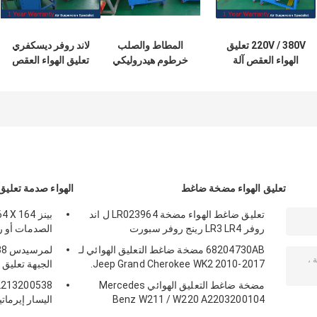
220V / 380V تعليق
المطاط والصلب
لاند روفر ديسكفري
الهواء العقص آلة
خرطوم هيدروليكي
تعليق الهواء العقص
لمرسيدس بي ام
العقص آلة لقطع
آلة لصناعة السيارات
دبليو أودي لاندروفر
تعليق الهواء
بورش
تعليق الهواء مضخة ضاغط
الهواء صدمة تعلي
تعليق ضاغط الهواء مضخة LR023964 ل اند
روفر LR3 LR4 رينج روفر سبورت
الصدمات أو رقم 05813
68204730AB مضخة ضاغط التعليق الهوائي لـ
لم
Jeep Grand Cherokee WK2 2010-2017.
الجبهة تعليق 
مضخة ضاغط التعليق الهوائي Mercedes
Benz W211 / W220 A2203200104
اليسار إيرمات