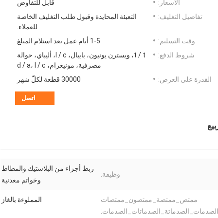
الأسعار:
قابل للتفاوض
تفاصيل التغليف:
التعبئة المحايدة وقبول طلب التغليف الخاصة
للعملاء.
وقت التسليم:
1-5 أيام عمل بعد استلام المبلغ
شروط الدفع:
t / t، ويسترن يونيون، بايبال، l / c، أليباي، حوالة
مصرفية، مونيغرام، d / a، l / c
القدرة على العرض:
30000 قطعة لكلّ شهر
اتصل
بيع
ربط أجزاء من البلاستيك والمطاط
وظيفة:
وخواتم معدنية
ممتص_ممتصة_ممتصون_ممتصات
المملوءة بالغاز
لصدمات_الصدماتة_الصدماتات_الصدمات: