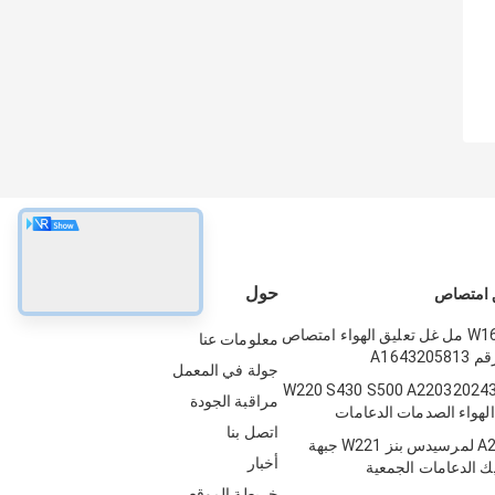
حول
ق امتصاص
بينز W164 X 164 مل غل تعليق الهواء امتصاص
معلومات عنا
A16432
جولة في المعمل
رسيدس W220 S430 S500 A2203202438
مراقبة الجودة
الهواء الصدمات الدعامات
اتصل بنا
A2213200538 لمرسيدس بنز W221 جبهة
أخبار
يك الدعامات الجمعية
خريطة الموقع