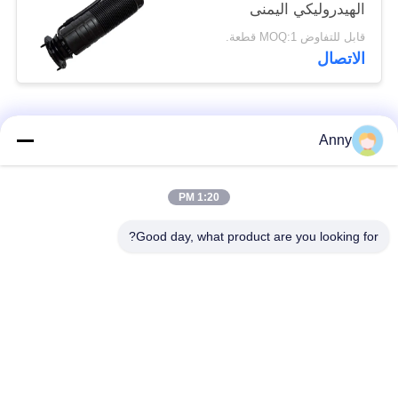
الهيدروليكي اليمنى
الواسع الجهاز
قابل للتفاوض MOQ:1 قطعة.
الهيدروليكي اليمنى
الاتصال
الواسع الجهاز
الهيدروليكي اليمنى
اليمنى
فئات شعبية
جميع
Anny
مرسيدس بنز الهواء
1:20 PM
أجزاء تعليق بي ام دبليو
تعليق أجزاء
Good day, what product are you looking for?
أجزاء تعليق أودي
الهواء صدمة تعليق
الهواء
امتصاص
قطع غيار لاند روفر
الينابيع السيارات
تعليق الهواء
السيارات