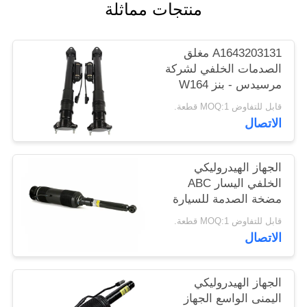
منتجات مماثلة
خريطة
الموقع
A1643203131 مغلق
الصدمات الخلفي لشركة
PRIVACY
مرسيدس - بنز W164
POLICY
GL320 GL450 GL550
قابل للتفاوض MOQ:1 قطعة.
ML320 مع ADS.
الاتصال
الجهاز الهيدروليكي
الخلفي اليسار ABC
مضخة الصدمة للسيارة
Mercedes Benz W220
قابل للتفاوض MOQ:1 قطعة.
2000-2006
الاتصال
A2203209113
الجهاز الهيدروليكي
اليمنى الواسع الجهاز