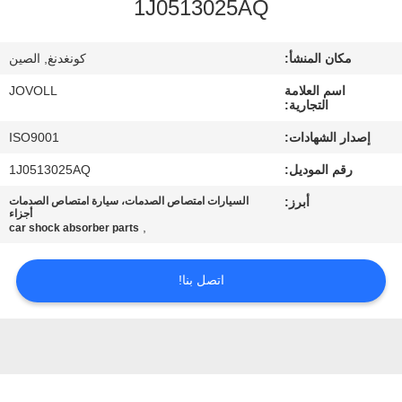
1J0513025AQ
جولة
في
مكان المنشأ:
كونغدنغ, الصين
المعمل
اسم العلامة
JOVOLL
التجارية:
مراقبة
إصدار الشهادات:
ISO9001
الجودة
رقم الموديل:
1J0513025AQ
أبرز:
السيارات امتصاص الصدمات، سيارة امتصاص الصدمات
اتصل
أجزاء
,
car shock absorber parts
بنا
اتصل بنا!
أخبار
حالات