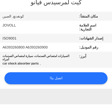
كيت لمرسيدس فيانو
جولة
في
مكان المنشأ:
كونغدنغ, الصين
المعمل
اسم العلامة
JOVOLL
التجارية:
مراقبة
إصدار الشهادات:
ISO9001
الجودة
رقم الموديل:
A6393260800 A6393260900
أبرز:
السيارات امتصاص الصدمات، سيارة امتصاص الصدمات
اتصل
أجزاء
,
car shock absorber parts
بنا
اتصل بنا!
أخبار
حالات