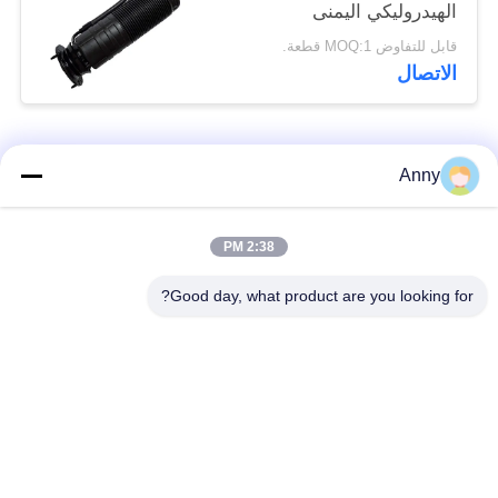
الهيدروليكي اليمنى
الواسع الجهاز
قابل للتفاوض MOQ:1 قطعة.
الهيدروليكي اليمنى
الاتصال
الواسع الجهاز
الهيدروليكي اليمنى
اليمنى
فئات شعبية
جميع
Anny
مرسيدس بنز الهواء
2:38 PM
أجزاء تعليق بي ام دبليو
تعليق أجزاء
Good day, what product are you looking for?
أجزاء تعليق أودي
الهواء صدمة تعليق
الهواء
امتصاص
قطع غيار لاند روفر
الينابيع السيارات
تعليق الهواء
السيارات