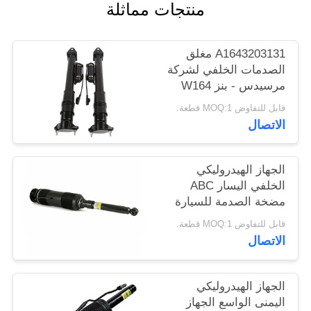
منتجات مماثلة
خريطة
الموقع
A1643203131 مغلق
الصدمات الخلفي لشركة
PRIVACY
مرسيدس - بنز W164
POLICY
GL320 GL450 GL550
قابل للتفاوض MOQ:1 قطعة.
ML320 مع ADS.
الاتصال
الجهاز الهيدروليكي
الخلفي اليسار ABC
مضخة الصدمة للسيارة
Mercedes Benz W220
قابل للتفاوض MOQ:1 قطعة.
2000-2006
الاتصال
A2203209113
الجهاز الهيدروليكي
اليمنى الواسع الجهاز