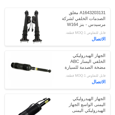
خريطة
A1643203131 مغلق
الموقع
الصدمات الخلفي لشركة
مرسيدس - بنز W164
PRIVACY
GL320 GL450 GL550
قابل للتفاوض MOQ:1 قطعة.
ML320 مع ADS.
POLICY
الاتصال
الجهاز الهيدروليكي
الخلفي اليسار ABC
مضخة الصدمة للسيارة
Mercedes Benz W220
قابل للتفاوض MOQ:1 قطعة.
2000-2006
الاتصال
A2203209113
الجهاز الهيدروليكي
اليمنى الواسع الجهاز
الهيدروليكي اليمنى