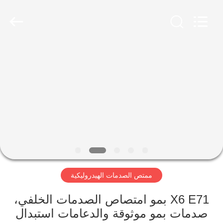
Guangzhou
Jovoll
Auto
Parts
Technology
Co.,
Ltd..
All
مسكن
Rights
Reserved.
منتجات
عرض
الواقع
الافتراضي
ممتص الصدمات الهيدروليكية
معلومات
عنا
X6 E71 بمو امتصاص الصدمات الخلفي،
صدمات بمو موثوقة والدعامات استبدال