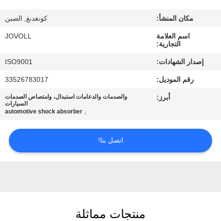
جولة
مكان المنشأ:
كونغدنغ, الصين
في
اسم العلامة
JOVOLL
المعمل
التجارية:
إصدار الشهادات:
ISO9001
مراقبة
رقم الموديل:
33526783017
الجودة
أبرز:
والصدمات والدعامات استبدال، وامتصاص الصدمات
السيارات
,
automotive shock absorber
اتصل
بنا
اتصل بنا!
أخبار
حالات
منتجات مماثلة