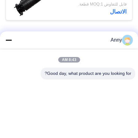
الواسع الجهاز
قابل للتفاوض MOQ:1 قطعة.
الهيدروليكي اليمنى
الاتصال
الواسع الجهاز
الهيدروليكي اليمنى
اليمنى
فئات شعبية
جميع
Anny
مرسيدس بنز الهواء
8:43 AM
أجزاء تعليق بي ام دبليو
تعليق أجزاء
Good day, what product are you looking for?
أجزاء تعليق أودي
الهواء صدمة تعليق
الهواء
امتصاص
قطع غيار لاند روفر
الينابيع السيارات
تعليق الهواء
السيارات
طقم إصلاح تعليق
ضاغط الهواء كيت