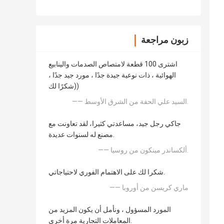
زبون مراجعة
اشترى 100 قطعة لامتصاص الصدمات والينابيع
الهوائية ، ذات نوعية جيدة جدًا ، مورد جيد جدًا ،
شكرًا لك))
—— السيد علي الحفة من الشرق الأوسط.
جاكي رجل جيد، مساعدتي كثيرا، لقد تعاونت مع
مصنع له لسنوات عديدة.
—— ألكساندر مينكون من روسيا.
شكرا لك على الاهتمام الفوري لاحتياجاتي.
—— ماري كريسن من أوروبا
المورد المسؤول ، ونأمل أن يكون المزيد من
المعاملات التجارية مرة أخرى.