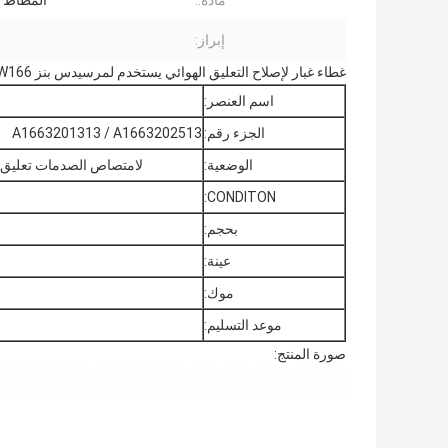
مادة::
المطاط ا
إبراز:
غطاء غبار لإصلاح التعليق الهوائي يستخدم لمرسيدس بنز W166 الأمامي إصلاح صدمة الهواء. A1663201313 A16632022513.
اسم العنصر:
الجزء رقم:
A1663201313 / A1663202513
الوضعية:
لامتصاص الصدمات تعليق الهواء الأم
CONDITON:
بحجم:
عينة:
موك:
موعد التسليم:
صورة المنتج: