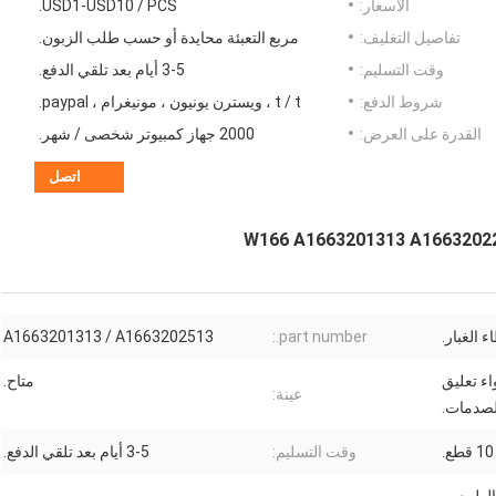
الأسعار:
USD1-USD10 / PCS.
تفاصيل التغليف:
مربع التعبئة محايدة أو حسب طلب الزبون.
وقت التسليم:
3-5 أيام بعد تلقي الدفع.
شروط الدفع:
t / t ، ويسترن يونيون ، مونيغرام ، paypal.
القدرة على العرض:
2000 جهاز كمبيوتر شخصى / شهر.
اتصل
 الغبار.
part number.:
A1663201313 / A1663202513
بهة الهواء تعليق
متاح.
عينة:
صدمات.
10 قطع.
وقت التسليم:
3-5 أيام بعد تلقي الدفع.