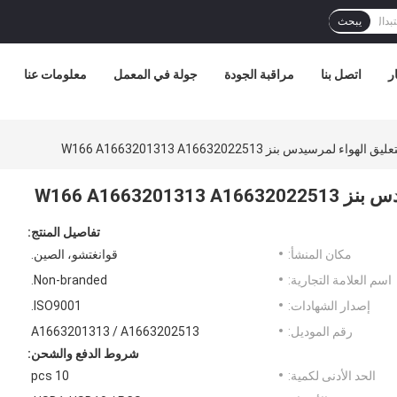
يبحث
ر
اتصل بنا
مراقبة الجودة
جولة في المعمل
معلومات عنا
لمرسيدس بنز W166 A1663201313 A16632022513
W166 A16632
تفاصيل المنتج:
مكان المنشأ:
قوانغتشو، الصين.
اسم العلامة التجارية:
Non-branded.
إصدار الشهادات:
ISO9001.
رقم الموديل:
A1663201313 / A1663202513
شروط الدفع والشحن:
الحد الأدنى لكمية:
10 pcs