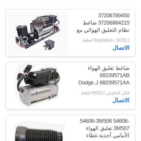
خريطة
37206789450
الموقع
37206864215 ضاغط
نظام التعليق الهوائي مع
PRIVACY
كتيفة وصمام بلوك
Negotiation. MOQ:1 قطعة.
لسيارات BMW 5' 7' F11
POLICY
الاتصال
F01 F02 F04 F07 GT
ضاغط تعليق الهواء
68239571AB
68239571AA لـ Dodge
Ram 2500 Ram 3500
قابل للتفاوض MOQ:1 قطعة.
2014-2021
الاتصال
54606-3M506 54606-
3M507 تعليق الهواء
الأمامي أحذية غطاء