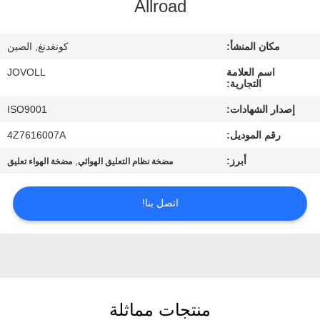
Allroad
جولة
في
مكان المنشأ:
كونغدنغ, الصين
المعمل
اسم العلامة
JOVOLL
التجارية:
مراقبة
إصدار الشهادات:
ISO9001
الجودة
رقم الموديل:
4Z7616007A
أبرز:
,
مضخة نظام التعليق الهوائي
مضخة الهواء تعليق
اتصل
بنا
اتصل بنا!
أخبار
حالات
منتجات مماثلة