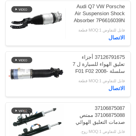
خريطة
Audi Q7 VW Porsche
Air Suspension Shock
الموقع
Absorber 7P6616039N
7P6616040N
قابل للتفاوض MOQ:1 قطعة
PRIVACY
الاتصال
POLICY
37126791675 أجزاء
تعليق الهواء للسيارة ل 7
سلسلة F01 F02 2008-
2015 الخلفي الهواء
قابل للتفاوض MOQ:1 قطعة
الربيع امتصاص الصدمات
الاتصال
37106875087
37106875088 ممتص
صدمات التعليق الهوائي
لسيارات BMW X5 X6
قابل للتفاوض MOQ:1 زوج.