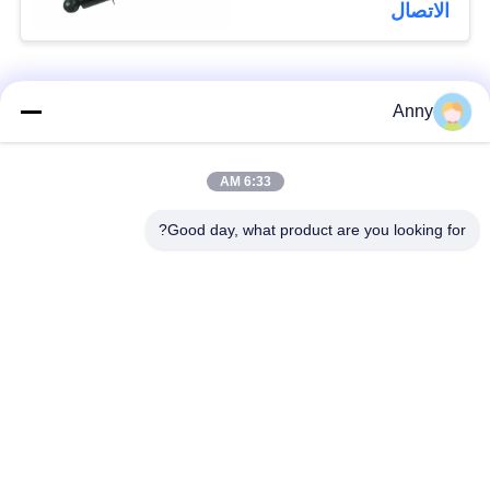
X5M X6M F15 F16 F85
الاتصال
F86 زوج خلفي
فئات شعبية
جميع
Anny
مرسيدس بنز الهواء
6:33 AM
أجزاء تعليق بي ام دبليو
تعليق أجزاء
Good day, what product are you looking for?
أجزاء تعليق أودي
الهواء صدمة تعليق
الهواء
امتصاص
قطع غيار لاند روفر
الينابيع السيارات
تعليق الهواء
السيارات
طقم إصلاح تعليق
ضاغط الهواء كيت
الهواء
إصلاح