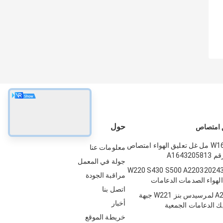
حول
ق امتصاص
بينز W164 X 164 مل غل تعليق الهواء امتصاص
معلومات عنا
A16432
جولة في المعمل
رسيدس W220 S430 S500 A2203202438
مراقبة الجودة
الهواء الصدمات الدعامات
اتصل بنا
A2213200538 لمرسيدس بنز W221 جبهة
أخبار
يك الدعامات الجمعية
خريطة الموقع