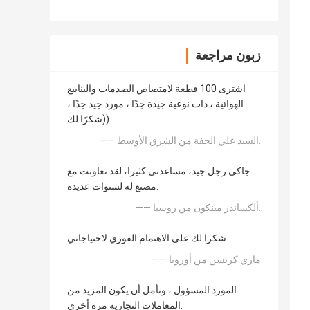
زبون مراجعة
اشترى 100 قطعة لامتصاص الصدمات والينابيع
الهوائية ، ذات نوعية جيدة جدًا ، مورد جيد جدًا ،
شكرًا لك))
—— السيد علي الحفة من الشرق الأوسط.
جاكي رجل جيد، مساعدتي كثيرا، لقد تعاونت مع
مصنع له لسنوات عديدة.
—— ألكساندر مينكون من روسيا.
شكرا لك على الاهتمام الفوري لاحتياجاتي.
—— ماري كريسن من أوروبا
المورد المسؤول ، ونأمل أن يكون المزيد من
المعاملات التجارية مرة أخرى.