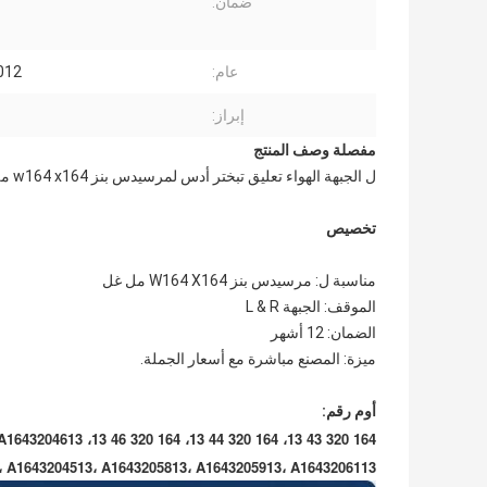
ضمان:
عام:
012
إبراز:
مفصلة وصف المنتج
ل الجبهة الهواء تعليق تبختر أدس لمرسيدس بنز w164 x164 مل غل 320 350 450 500 550 A1643206013
تخصيص
مناسبة ل: مرسيدس بنز W164 X164 مل غل
الموقف: الجبهة L & R
الضمان: 12 أشهر
ميزة: المصنع مباشرة مع أسعار الجملة.
أوم رقم:
164 320 43 13، 164 320 44 13، 164 320 46 13، A1643206013، A1643204613،
، A1643204513، A1643205813، A1643205913، A1643206113