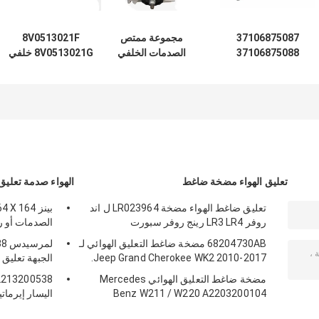
37106875087
مجموعة ممتص
8V0513021F
37106875088
الصدمات الخلفي
8V0513021G خلفي
ممتص صدمات
لسيارة جيب جراند
العلق الأيسر واليمنى
التعليق الهوائي
شيروكي 2021-
مؤديات الصدمة مع
لسيارات BMW X5
2025 68499656AC
التحكم المغناطيسي
X6 X5M X6M F15
68458065AE
في القيادة لـ 15-23
F16 F85 F86 زوج
أودي TT A3 S3 RS3
خلفي
تعليق الهواء مضخة ضاغط
الهواء صدمة تعلي
تعليق ضاغط الهواء مضخة LR023964 ل اند
روفر LR3 LR4 رينج روفر سبورت
الصدمات أو رقم 05813
68204730AB مضخة ضاغط التعليق الهوائي لـ
لم
Jeep Grand Cherokee WK2 2010-2017.
الجبهة تعليق 
مضخة ضاغط التعليق الهوائي Mercedes
Benz W211 / W220 A2203200104
اليسار إيرمات