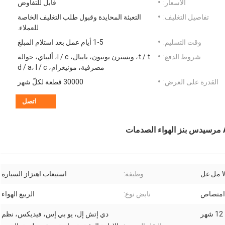
الأسعار:
قابل للتفاوض
تفاصيل التغليف:
التعبئة المحايدة وقبول طلب التغليف الخاصة
للعملاء.
وقت التسليم:
1-5 أيام عمل بعد استلام المبلغ
شروط الدفع:
t / t، ويسترن يونيون، بايبال، l / c، أليباي، حوالة
مصرفية، مونيغرام، d / a، l / c
القدرة على العرض:
30000 قطعة لكلّ شهر
اتصل
وظيفة:
استيعاب اهتزاز السيارة
 امتصاص
نابض نوع:
الربيع الهواء
12 شهر
دي إتش إل، يو بي إس، فيديكس، نظم