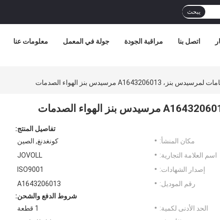
يبحث
ر
اتصل بنا
مراقبة الجودة
جولة في المعمل
معلومات عنا
ز، A1643206013 مرسيدس بنز الهواء الصدمات
تفاصيل المنتج:
مكان المنشأ:
كونغدنغ, الصين
اسم العلامة التجارية:
JOVOLL
إصدار الشهادات:
ISO9001
رقم الموديل:
A1643206013
شروط الدفع والشحن:
الحد الأدنى لكمية:
1 قطعة