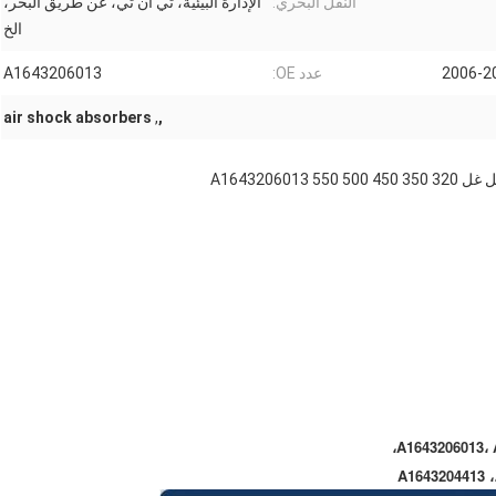
النقل البحري:
الإدارة البيئية، تي ان تي، عن طريق البحر،
الخ
2006-2
عدد OE:
A1643206013
air shock absorbers
,
,
A1643204413 ،