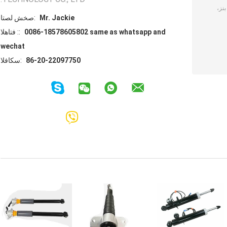
Mr. Jackie
اتصل شخص:
0086-18578605802 same as whatsapp and
الهاتف ::
wechat
86-20-22097750
الفاكس: