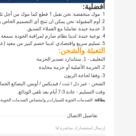
أفضلية:
1. موك منخفضة: نحن نقبل 1 قطع كما موك من أجل تلبية الأعمال الترويجية الخاصة بك.
2. أوم المقبولة: نحن يمكن ان تنتج أي التصميم الخاص بك.
3. خدمة جيدة: تعاملنا مع العملاء كصديق.
4. نوعية جيدة: لدينا نظام صارم لمراقبة الجودة. سمعة جيدة في السوق.
5. تسليم سريع واقتصادي: لدينا خصم كبير من معيد (عقد طويل الأجل).
التعبئة والشحن:
التغليف - 1. ستاندارد تصدير الحزمة
2. الحزمة الأصلية أو حزمة محايدة
3. وفقا لحاجة الزبون
الشحن - عبر دل / ثنت / فيديكس / أوبس.
البضائع الجما
وقت التسليم - عادة 3-7 أيام بعد تلقي الودائع.
,
,
بطاقة:
الصدمات الجوية للسيارات
وامتصاص الصدمات الجوية
تفاصيل الاتصال
إرسال استفسارك مباشرة لنا