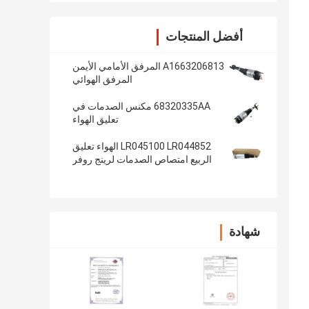
أفضل المنتجات
A1663206813 المرفق الأمامي الأيمن
المرفق الهوائي
68320335AA مكنس الصدمات في
تعليق الهواء
LR045100 LR044852 الهواء تعليق
الربيع امتصاص الصدمات لرينج روفر
L405 سبورت 2014
شهادة