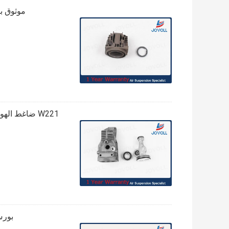
موثوق بها ضاغ
W221 ضاغط الهواء طقم إصلاح اسطوانة مكبس الرأس مع عصابة A2213201704
بورش