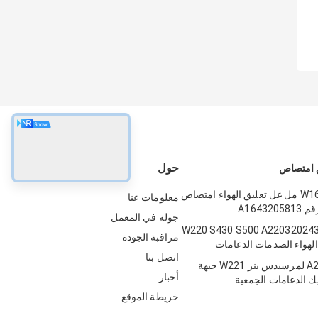
حول
ق امتصاص
بينز W164 X 164 مل غل تعليق الهواء امتصاص
معلومات عنا
A16432
جولة في المعمل
رسيدس W220 S430 S500 A2203202438
مراقبة الجودة
الهواء الصدمات الدعامات
اتصل بنا
A2213200538 لمرسيدس بنز W221 جبهة
أخبار
يك الدعامات الجمعية
خريطة الموقع