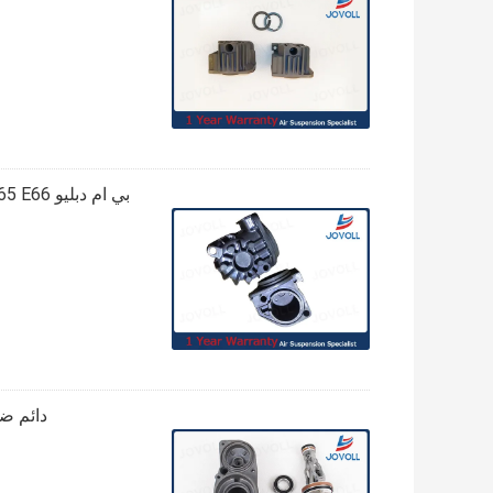
بي ام دبليو E65 E66 ضاغط الهواء إصلاح كيت اسطوانة رئيس غطاء 37226787616
دائم ضاغط الهو