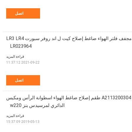
اتصل
البلاستيك خزان مجفف فلتر الهواء ضاغط إصلاح كيت ل اند روفر سبورت LR3 LR4
LR023964
قراءة المزيد
2021-09-22 11:37:12
اتصل
A2113200304 A2203200104 طقم إصلاح ضاغط الهواء اسطوانة الرأس ومكبس
الدائري لمرسيدس بنز w220
قراءة المزيد
2019-05-13 15:37:09