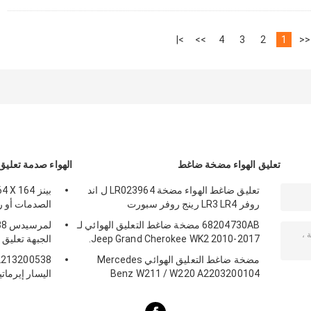
>|
>>
4
3
2
1
<<
تعليق الهواء مضخة ضاغط
الهواء صدمة تعلي
تعليق ضاغط الهواء مضخة LR023964 ل اند
روفر LR3 LR4 رينج روفر سبورت
الصدمات أو رقم 05813
68204730AB مضخة ضاغط التعليق الهوائي لـ
لم
Jeep Grand Cherokee WK2 2010-2017.
الجبهة تعليق 
مضخة ضاغط التعليق الهوائي Mercedes
Benz W211 / W220 A2203200104
اليسار إيرمات