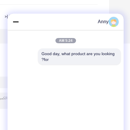
|<
Page 1 of 4
Anny
5:24 AM
Good day, what product are you looking 
for?
ترك رسالة