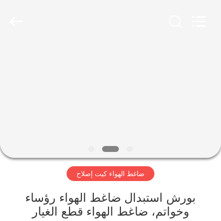
Guangzhou
Jovoll
Auto
Parts
Technology
Co.,
Ltd..
All
مسكن
Rights
Reserved.
منتجات
عرض
الواقع
الافتراضي
ضاغط الهواء كيت إصلاح
معلومات
عنا
بورش استبدال ضاغط الهواء رؤساء
وخواتم، ضاغط الهواء قطع الغيار