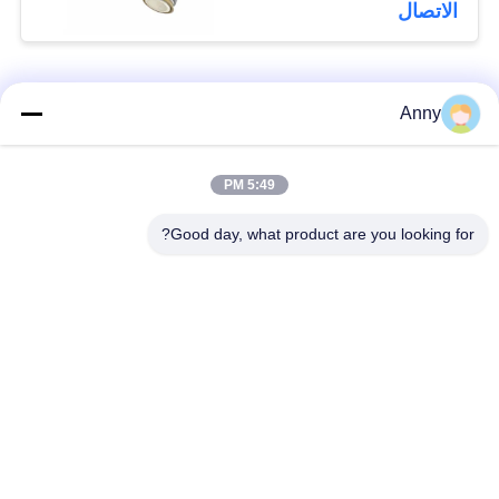
رود
الاتصال
فئات شعبية
جميع
Anny
مرسيدس بنز الهواء
5:49 PM
أجزاء تعليق بي ام دبليو
تعليق أجزاء
Good day, what product are you looking for?
أجزاء تعليق أودي
الهواء صدمة تعليق
الهواء
امتصاص
قطع غيار لاند روفر
الينابيع السيارات
تعليق الهواء
السيارات
طقم إصلاح تعليق
ضاغط الهواء كيت
الهواء
إصلاح