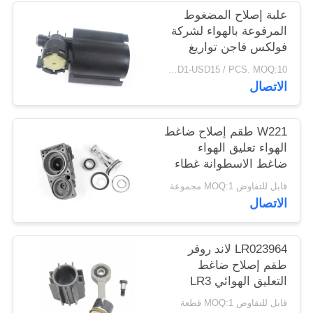
خريطة
علبة إصلاح المضغوط
المرفوعة بالهواء لشركة
الموقع
فولكس فاجن تواريغ
2002-2010 7L0616007A
USD1-USD15 / PCS. MOQ:10 قطع
PRIVACY
الاتصال
POLICY
W221 طقم إصلاح ضاغط
الهواء تعليق الهواء
ضاغط الاسطوانة غطاء
مكبس قضيب مع حلقة
قابل للتفاوض MOQ:1 مجموعة
A2213201704
الاتصال
LR023964 لاند روفر
طقم إصلاح ضاغط
التعليق الهوائي LR3
تعليق الاسطوانة توصيل
قابل للتفاوض MOQ:1 قطعة