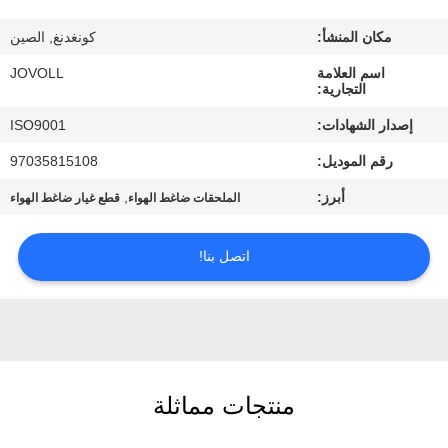
جولة
مكان المنشأ:
كونغدنغ, الصين
في
اسم العلامة
JOVOLL
المعمل
التجارية:
إصدار الشهادات:
ISO9001
مراقبة
رقم الموديل:
97035815108
الجودة
أبرز:
,
الملحقات ضاغط الهواء
قطع غيار ضاغط الهواء
اتصل
اتصل بنا!
بنا
أخبار
حالات
منتجات مماثلة