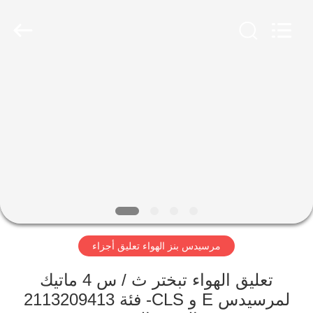
Guangzhou
Jovoll
Auto
Parts
Technology
Co.,
Ltd..
All
مسكن
Rights
Reserved.
منتجات
عرض
الواقع
الافتراضي
مرسيدس بنز الهواء تعليق أجزاء
معلومات
عنا
تعليق الهواء تبختر ث / س 4 ماتيك
لمرسيدس E و CLS- فئة 2113209413