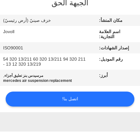
الجبهة الحق
جولة
في
مكان المنشأ:
خزف صينيّ (أرض رئيسيّ)
المعمل
اسم العلامة
Jovoll
التجارية:
مراقبة
إصدار الشهادات:
ISO90001
الجودة
رقم الموديل:
211 320 94 13/211 320 60 13/211 320 54
13/219 320 12 13 -
اتصل
أبرز:
,
مرسيدس بنز تعليق أجزاء
mercedes air suspension replacement
بنا
اتصل بنا!
أخبار
حالات