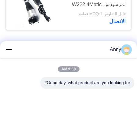
لمرسيدس W222 4Matic
جبهة الهواء تعليق
قابل للتفاوض MOQ:1 قطعة
امتصاص الصدمات
الاتصال
فئات شعبية
جميع
Anny
مرسيدس بنز الهواء
9:38 AM
أجزاء تعليق بي ام دبليو
تعليق أجزاء
Good day, what product are you looking for?
أجزاء تعليق أودي
الهواء صدمة تعليق
الهواء
امتصاص
قطع غيار لاند روفر
الينابيع السيارات
تعليق الهواء
السيارات