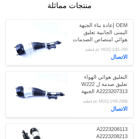
منتجات مماثلة
خريطة
الموقع
OEM إعادة بناء الجبهة
اليمنى الجانبية تعليق
PRIVACY
هوائي امتصاص الصدمات
POLICY
لمرسيدس بنز الفئة- S
$1-299/pc MOQ:1 قطعة
W222 A2223207413
الاتصال
التعليق هوائي الهواء
تعليق صدمة ل W222
A2223207313 الجبهة
اليسار الموقف
99-299$/pc MOQ:1 قطعة
الاتصال
A2223208113
A2223208213