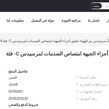
يبحث
ر
اتصل بنا
مراقبة الجودة
جولة في المعمل
معلومات عنا
ئة W204
2043203230 مرسيدس بنز الهواء تعليق أجزاء الجبهة امتصاص الصدمات لمرسيدس C- فئة
تفاصيل المنتج:
مكان المنشأ:
الصين
اسم العلامة التجارية:
Jovoll
إصدار الشهادات:
ISO90001
رقم الموديل:
2043203230
شروط الدفع والشحن: