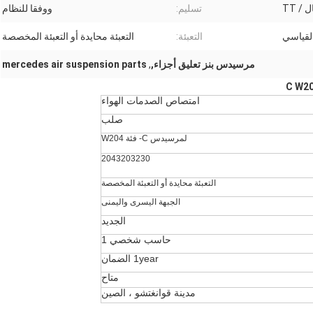
/ TT
تسليم:
ووفقا للنظام
لقياسي
التعبئة:
التعبئة محايدة أو التعبئة المخصصة
مرسيدس بنز تعليق أجزاء,
,
mercedes air suspension parts
امتصاص الصدمات الهواء
صلب
لمرسيدس C- فئة W204
2043203230
التعبئة محايدة أو التعبئة المخصصة
الجبهة اليسرى واليمنى
الجديد
حاسب شخصي 1
1year الضمان
متاح
مدينة قوانغتشو ، الصين