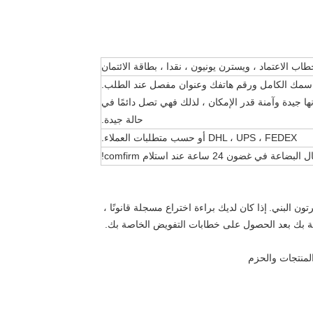
طاب الاعتماد ، ويسترن يونيون ، نقدا ، بطاقة الائتمان
لنا اسمك الكامل ورقم هاتفك وعنوان مفصل عند الطلب.
ا جيدة وآمنة قدر الإمكان ، لذلك فهي تصل دائمًا في
حالة جيدة.
DHL ، UPS ، FEDEX أو حسب متطلبات العملاء.
ي غضون 24 ساعة عند استلام comfirm!
إذا كان لديك براءة اختراع مسجلة قانونًا ،
اصة بك بعد الحصول على خطابات التفويض الخاصة بك.
منتجات والحزم