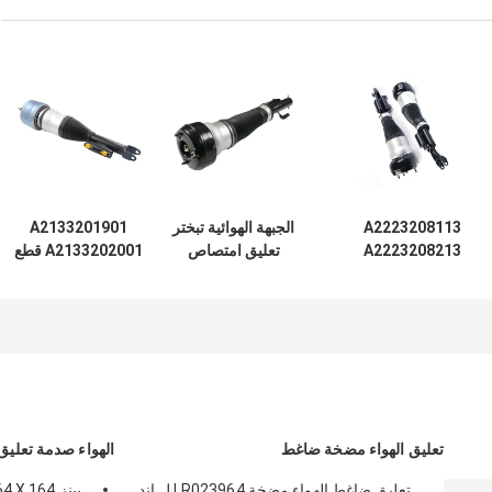
A2223208113
الجبهة الهوائية تبختر
A2133201901
A2223208213
تعليق امتصاص
A2133202001 قطع
لمرسيدس W222
الصدمات
غيار مرسيدس بنز
4Matic جبهة الهواء
A2213204913
الهوائية لـ W213
تعليق امتصاص
A2213209313
C238 2016 ممتص
الصدمات
لمرسيدس بنز W221
الصدمات الأمامي مع
ADS
S400 S550 S600
AMG
تعليق الهواء مضخة ضاغط
الهواء صدمة تعلي
تعليق ضاغط الهواء مضخة LR023964 ل اند