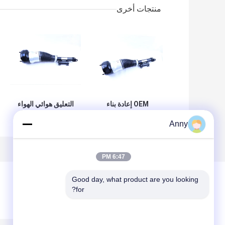
منتجات أخرى
OEM إعادة بناء
التعليق هوائي الهواء
الجبهة اليمنى الجانبية
تعليق صدمة ل
Anny
تعليق هوائي امتصاص
W222
الصدمات لمرسيدس
A2223207313
بنز الفئة- S W222
الجبهة اليسار الموقف
A2223207413
6:47 PM
Good day, what product are you looking 
for?
ترك رسالة