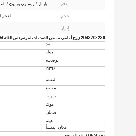
دفع:
بايبال / ويسترن يونيون / المال 
بحجم:
الحجم ا
إبراز:
2043203230 زوج أمامي ممتص الصدمات لمرسيدس الفئة C W204
بند
مواد
الوضعية
OEM
التعبئة
موضع
شرط
موك
ضمان
عينة
مكان المنشأ
رقم OEM / رقم المرجع