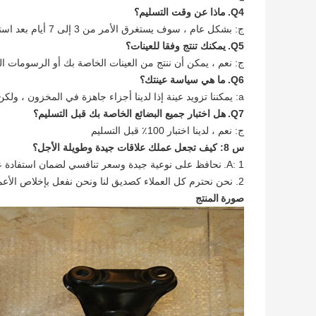
Q4.
ماذا عن وقت التسليم؟
ج: بشكل عام ، سوف يستغرق الأمر من 3 إلى 7 أيام بعد استلام الدفعة المقدمة.
Q5.
يمكنك تنتج وفقا للعينات؟
ج: نعم ، يمكن أن ننتج من العينات الخاصة بك أو الرسومات الف
Q6.
ما هي سياسة عينتك؟
a: يمكننا تزويد عينة إذا لدينا أجزاء جاهزة في المخزون ، ولكن العملاء يجب أن تدفع تكلفة العينة وتكلفة البريد السريع.
Q7.
هل اختبار جميع البضائع الخاصة بك قبل التسليم؟
ج: نعم ، لدينا اختبار 100٪ قبل التسليم
س 8: كيف تجعل عملك علاقات جيدة وطويلة الأجل؟
A: 1.
نحافظ على نوعية جيدة وسعر تنافسي لضمان استفادة عمل
2. نحن نحترم كل العملاء كصديق لنا ونحن نفعل بإخلاص الأعمال وتكوين صداقات معهم ، بغض النظر عن مصدرها.
صورة المنتج