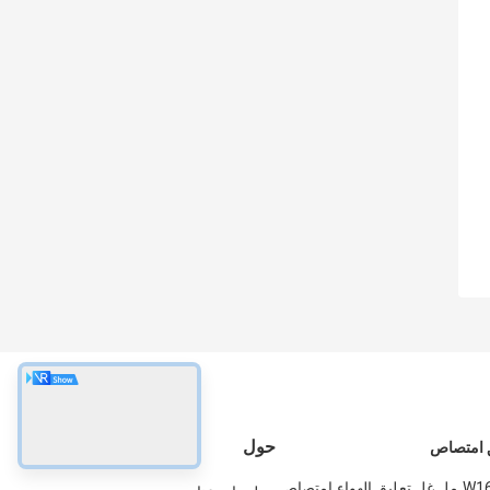
حول
ق امتصاص
بينز W164 X 164 مل غل تعليق الهواء امتصاص