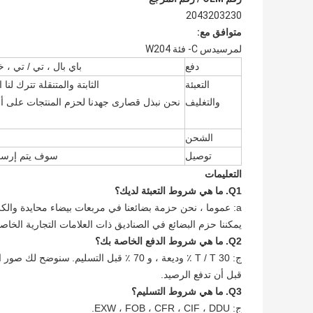
2043203230
متوافق مع:
لمرسيدس C- فئة W204
دفع
باي بال ، تي / تي ، خ
التعبئة
الثابتة والمتنقلة تترك 
والتغليف
نحن نبذل قصارى جهدنا لحزم المنتجات على أنه
الشحن
توصيل
سوف يتم إرسال البضاعة ف
التعليمات
Q1.
ما هي شروط التعبئة لديك؟
a: عموما ، نحن حزمة بضائعنا في مربعات بيضاء محايدة والكرتون البني.
يمكننا حزم البضائع في الصناديق ذات العلامات التجارية الخ
Q2.
ما هي شروط الدفع الخاصة بك؟
ج: T / T 30 ٪ وديعة ، و 70 ٪ قبل التسليم.
سنوضح لك صور ال
قبل أن تدفع الرصيد.
Q3.
ما هي شروط التسليم؟
ج: EXW ، FOB ، CFR ، CIF ، DDU.