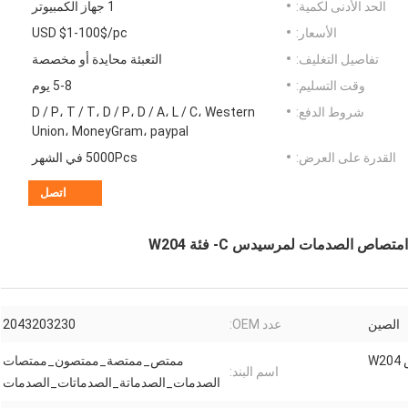
الحد الأدنى لكمية:
1 جهاز الكمبيوتر
الأسعار:
USD $1-100$/pc
تفاصيل التغليف:
التعبئة محايدة أو مخصصة
وقت التسليم:
5-8 يوم
شروط الدفع:
D / P، T / T، D / P، D / A، L / C، Western
Union، MoneyGram، paypal
القدرة على العرض:
5000Pcs في الشهر
اتصل
الصين
عدد OEM:
2043203230
ممتص_ممتصة_ممتصون_ممتصات
اسم البند:
الصدمات_الصدماتة_الصدماتات_الصدمات