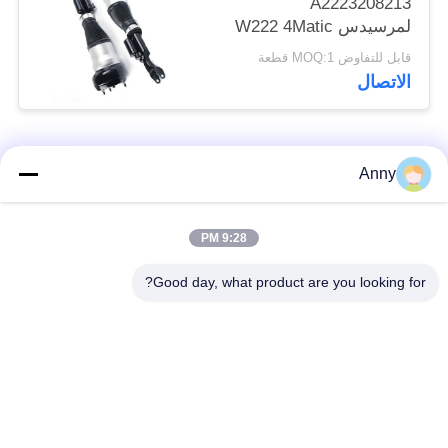
A2223208213
لمرسيدس W222 4Matic
جبهة الهواء تعليق
قابل للتفاوض MOQ:1 قطعة
امتصاص الصدمات
الاتصال
فئات شعبية
جميع
Anny
مرسيدس بنز الهواء
9:28 PM
أجزاء تعليق بي ام دبليو
تعليق أجزاء
Good day, what product are you looking for?
أجزاء تعليق أودي
الهواء صدمة تعليق
الهواء
امتصاص
قطع غيار لاند روفر
الينابيع السيارات
تعليق الهواء
السيارات