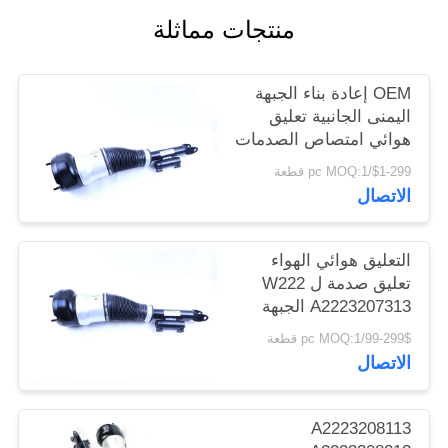
خريطة
منتجات مماثلة
الموقع
OEM إعادة بناء الجبهة
PRIVACY
اليمنى الجانبية تعليق
هوائي امتصاص الصدمات
POLICY
لمرسيدس بنز الفئة- S
$1-299/pc MOQ:1 قطعة
W222 A2223207413
الاتصال
التعليق هوائي الهواء
تعليق صدمة ل W222
A2223207313 الجبهة
اليسار الموقف
99-299$/pc MOQ:1 قطعة
الاتصال
A2223208113