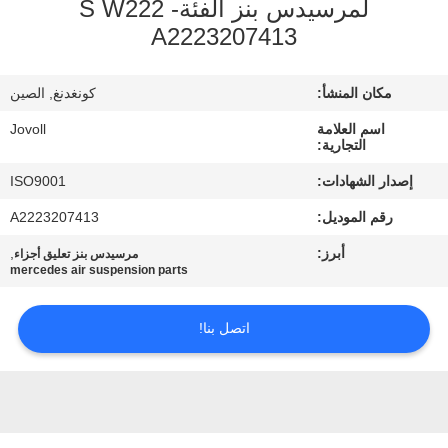
لمرسيدس بنز الفئة- S W222
جولة
A2223207413
في
المعمل
مكان المنشأ:
كونغدنغ, الصين
اسم العلامة
Jovoll
مراقبة
التجارية:
الجودة
إصدار الشهادات:
ISO9001
رقم الموديل:
A2223207413
اتصل
أبرز:
,
مرسيدس بنز تعليق أجزاء
mercedes air suspension parts
بنا
اتصل بنا!
أخبار
حالات