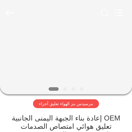
Guangzhou
Jovoll
Auto
Parts
Technology
Co.,
Ltd..
All
مسكن
Rights
Reserved.
منتجات
عرض
الواقع
الافتراضي
مرسيدس بنز الهواء تعليق أجزاء
معلومات
عنا
OEM إعادة بناء الجبهة اليمنى الجانبية
تعليق هوائي امتصاص الصدمات