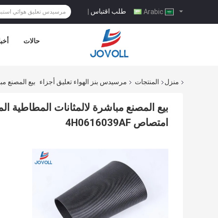
طلب اقتباس
|
Arabic
حالات
أخبا
منزل
المنتجات
مرسيدس بنز الهواء تعليق أجزاء
بيع المصنع مباشرة لالمثان
امتصاص 4H0616039AF