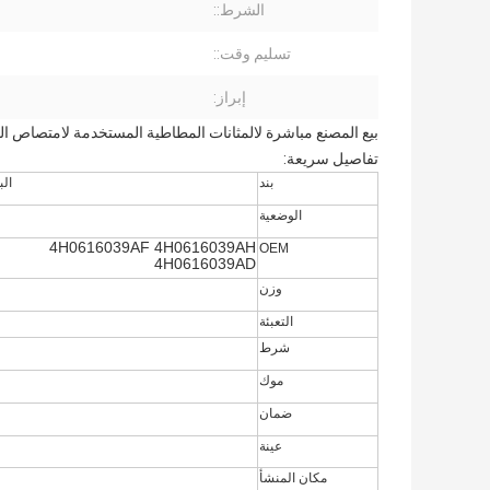
الشرط::
تسليم وقت::
إبراز:
بيع المصنع مباشرة لالمثانات المطاطية المستخدمة لامتصاص الصدمات تعليق ال
تفاصيل سريعة:
بند
البطان
الوضعية
لأ
4H0616039AF 4H0616039AH
OEM
4H0616039AD
وزن
التعبئة
شرط
موك
ضمان
عينة
مكان المنشأ