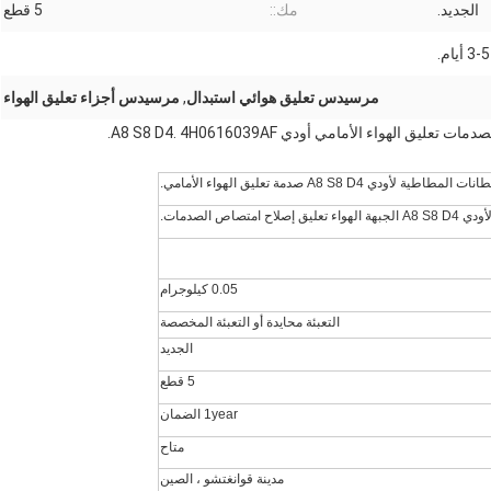
الجديد.
مك::
5 قطع
3-5 أيام.
مرسيدس تعليق هوائي استبدال
,
مرسيدس أجزاء تعليق الهواء
هواء الأمامي أودي A8 S8 D4. 4H0616039AF.
ات المطاطية لأودي A8 S8 D4 صدمة تعليق الهواء الأمامي.
ودي A8 S8 D4 الجبهة الهواء تعليق إصلاح امتصاص الصدمات.
0.05 كيلوجرام
التعبئة محايدة أو التعبئة المخصصة
الجديد
5 قطع
1year الضمان
متاح
مدينة قوانغتشو ، الصين