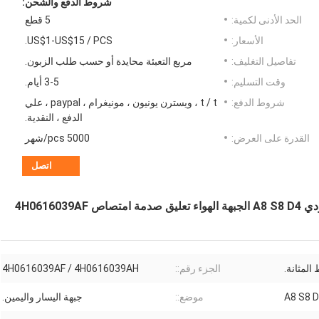
شروط الدفع والشحن:
الحد الأدنى لكمية:
5 قطع
الأسعار:
US$1-US$15 / PCS.
تفاصيل التغليف:
مربع التعبئة محايدة أو حسب طلب الزبون.
وقت التسليم:
3-5 أيام.
شروط الدفع:
t / t ، ويسترن يونيون ، مونيغرام ، paypal ، علي
الدفع ، النقدية.
القدرة على العرض:
5000 pcs/شهر
اتصل
4H06160
المثانة.
الجزء رقم::
4H0616039AF / 4H0616039AH
موضع::
جبهة اليسار واليمين.