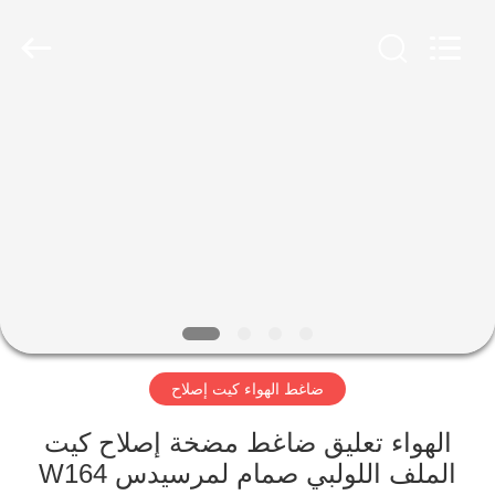
Guangzhou
Jovoll
Auto
Parts
Technology
Co.,
Ltd..
All
مسكن
Rights
Reserved.
منتجات
عرض
الواقع
الافتراضي
ضاغط الهواء كيت إصلاح
معلومات
عنا
الهواء تعليق ضاغط مضخة إصلاح كيت
الملف اللولبي صمام لمرسيدس W164