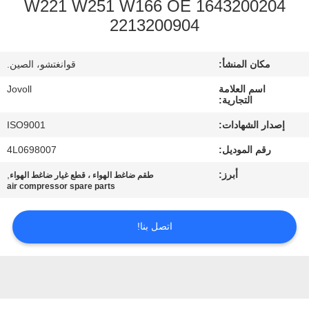
W221 W251 W166 OE 1643200204
جولة
2213200904
في
المعمل
مكان المنشأ:
قوانغتشو، الصين.
اسم العلامة
Jovoll
مراقبة
التجارية:
الجودة
إصدار الشهادات:
ISO9001
رقم الموديل:
4L0698007
اتصل
أبرز:
,
طقم ضاغط الهواء ، قطع غيار ضاغط الهواء
air compressor spare parts
بنا
اتصل بنا!
أخبار
حالات