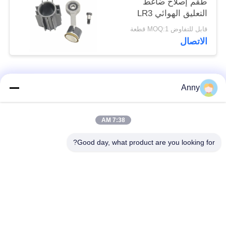
طقم إصلاح ضاغط
التعليق الهوائي LR3
تعليق الاسطوانة توصيل
قابل للتفاوض MOQ:1 قطعة
رود
الاتصال
فئات شعبية
جميع
Anny
مرسيدس بنز الهواء
7:38 AM
أجزاء تعليق بي ام دبليو
تعليق أجزاء
Good day, what product are you looking for?
أجزاء تعليق أودي
الهواء صدمة تعليق
الهواء
امتصاص
قطع غيار لاند روفر
الينابيع السيارات
تعليق الهواء
السيارات