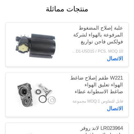
خريطة
منتجات مماثلة
الموقع
علبة إصلاح المضغوط
PRIVACY
المرفوعة بالهواء لشركة
فولكس فاجن تواريغ
POLICY
2002-2010 7L0616007A
USD1-USD15 / PCS. MOQ:10 قطع
الاتصال
W221 طقم إصلاح ضاغط
الهواء تعليق الهواء
ضاغط الاسطوانة غطاء
مكبس قضيب مع حلقة
قابل للتفاوض MOQ:1 مجموعة
A2213201704
الاتصال
LR023964 لاند روفر